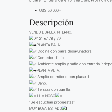
Calle 121 Bis & Calle 78, Villa Elvira, Provincia 
U$S 50.000.-
Descripción
VENDO DUPLEX INTERNO.
121 e/ 78 y 79
PLANTA BAJA:
Cocina con barra desayunadora.
Comedor diario.
Ambiente amplio y baño con entrada indepe
PLANTA ALTA:
Amplio dormitorio con placard.
Baño.
Terraza con parrilla.
LUMINOSO
“Se escuchan propuestas”
MUY BUEN ESTADO