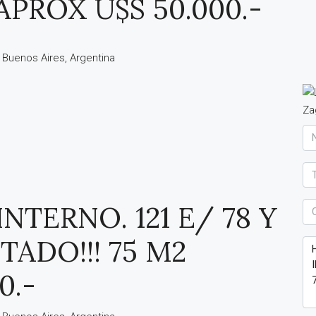
APROX U$S 50.000.-
de Buenos Aires, Argentina
TERNO. 121 E/ 78 Y
TADO!!! 75 M2
0.-