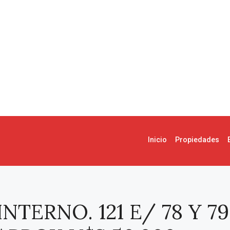
Inicio
Propiedades
TERNO. 121 E/ 78 Y 7