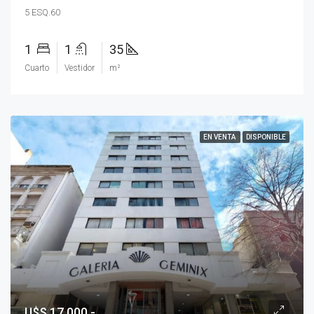
5 ESQ.60
1
1
35
Cuarto
Vestidor
m²
EN VENTA
DISPONIBLE
U$S 17.000.-