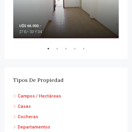
U$S 66.000.-
$ 75
27 E/- 33 Y 34
37 E
Tipos De Propiedad
Campos / Hectáreas
Casas
Cocheras
Departamentos