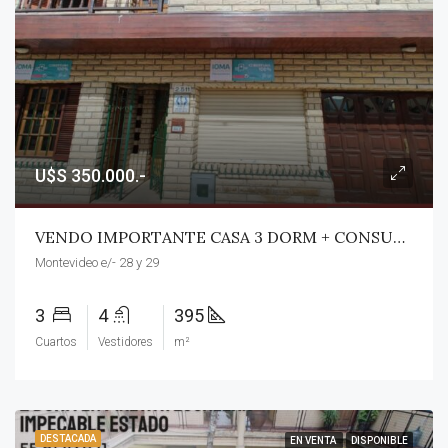
U$S 350.000.-
VENDO IMPORTANTE CASA 3 DORM + CONSULTORIOS S/LOTE 10 X 44,23 Mts AV.Montevideo E/- 28 Y 29. BERISSO!!
Montevideo e/- 28 y 29
3
4
395
Cuartos
Vestidores
m²
DESTACADA
EN VENTA
DISPONIBLE