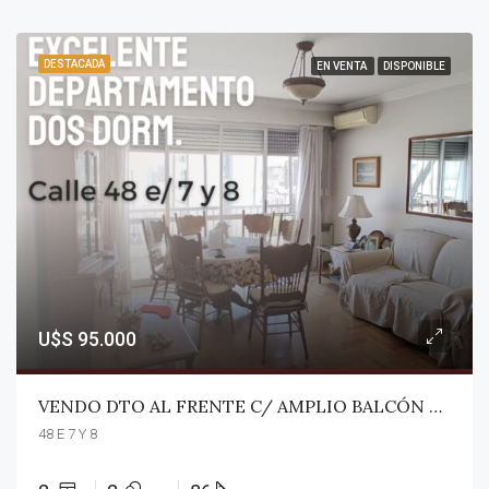
DESTACADA
EN VENTA
DISPONIBLE
U$S 95.000
VENDO DTO AL FRENTE C/ AMPLIO BALCÓN 2 DORM Y DEPENDENCIAS. 48 E 7 Y 8. Piso 9° UBICACIÓN CÉNTRICA. MUY BUEN ESTADO!
48 E 7 Y 8