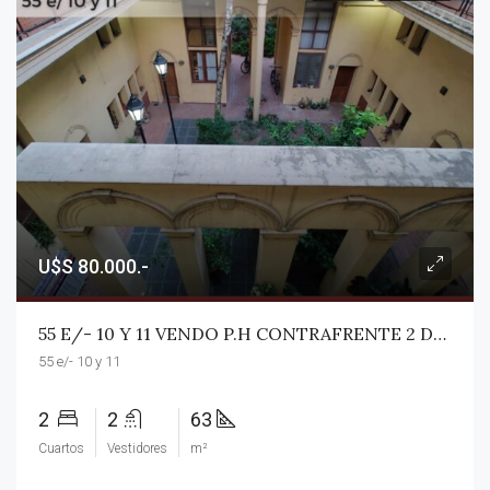
U$S 80.000.-
55 E/- 10 Y 11 VENDO P.H CONTRAFRENTE 2 DORM EN P.ALTA X ESCALERA (63M2). IMPECABLE, LUMINOSO. U$S 80.000.-
55 e/- 10 y 11
2
2
63
Cuartos
Vestidores
m²