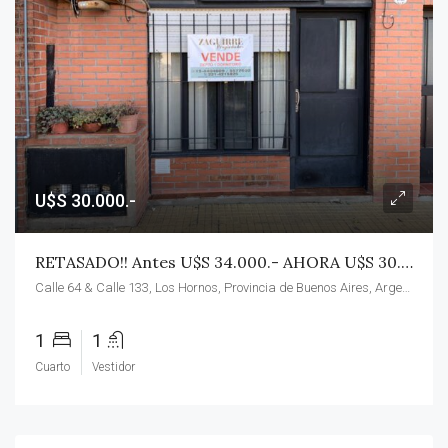
U$S 30.000.-
RETASADO!! Antes U$S 34.000.- AHORA U$S 30.000.- 64 E 133 Y 134. VENDO PH Planta Baja Al Frente 1 Dorm.
Calle 64 & Calle 133, Los Hornos, Provincia de Buenos Aires, Argentina
1
1
Cuarto
Vestidor