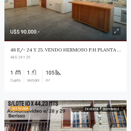
U$S 90.000.-
48 E/- 24 Y 25. VENDO HERMOSO P.H PLANTA BAJA AL FRENTE DE CATEGORÍA. 1 DORM, PATIO C/ VERDE, PARRILLA. U$S 90.000.- ( 105,76M2)
48 E 24 Y 25
1
1
105
Cuarto
Vestidor
m²
DESTACADA
EN VENTA
DISPONIBLE