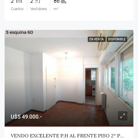
2
2
86
Cuartos
Vestidores
m²
EN VENTA
DISPONIBLE
U$S 49.000.-
VENDO EXCELENTE P.H AL FRENTE PISO 2° POR ESCALERA 1 DORM Y DEPENDENCIAS. IMPECABLE!! U$S 49.000.- APTO BANCO